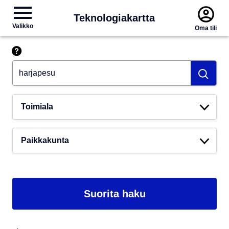
Teknologiakartta
Valikko
Oma tili
Hae esim. tekoäly
Toimiala
Paikkakunta
Suorita haku