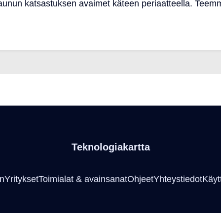
unun katsastuksen avaimet käteen periaatteella. Teemm
Teknologiakartta
an
Yritykset
Toimialat & avainsanat
Ohjeet
Yhteystiedot
Käyt