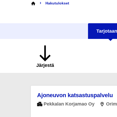
›
Hakutulokset
Tarjotaan
Järjestä
Ajoneuvon katsastuspalvelu
Pekkalan Korjamao Oy
Orima