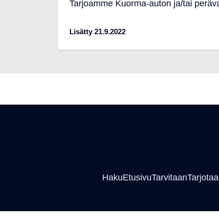
Tarjoamme Kuorma-auton ja/tai peräva
Lisätty 21.9.2022
Haku
Etusivu
Tarvitaan
Tarjota