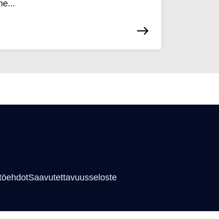
e...
töehdot
Saavutettavuusseloste