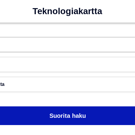
Teknologiakartta
Hae esim. tekoäly
Toimiala
Paikkakunta
Suorita haku