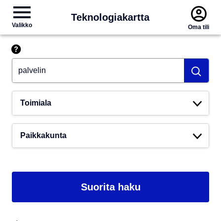
Teknologiakartta
Valikko
Oma tili
Hae esim. tekoäly
Toimiala
Paikkakunta
Suorita haku