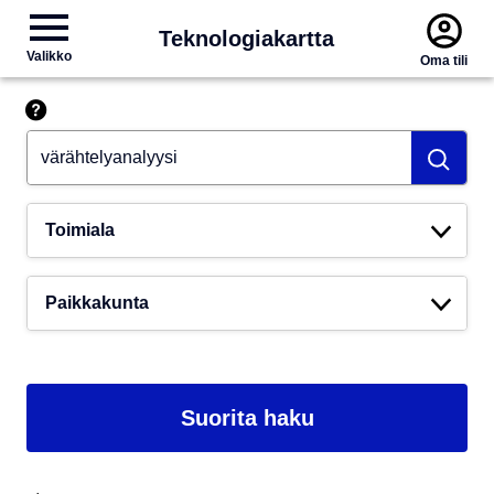
Teknologiakartta
Valikko
Oma tili
Hae esim. tekoäly
Toimiala
Paikkakunta
Suorita haku