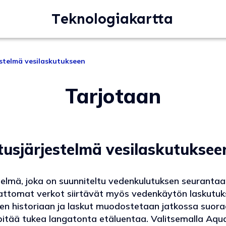
Teknologiakartta
stelmä vesilaskutukseen
Tarjotaan
usjärjestelmä vesilaskutuksee
elmä, joka on suunniteltu vedenkulutuksen seurantaan
gattomat verkot siirtävät myös vedenkäytön laskutuks
len historiaan ja laskut muodostetaan jatkossa suora
itää tukea langatonta etäluentaa. Valitsemalla Aqua