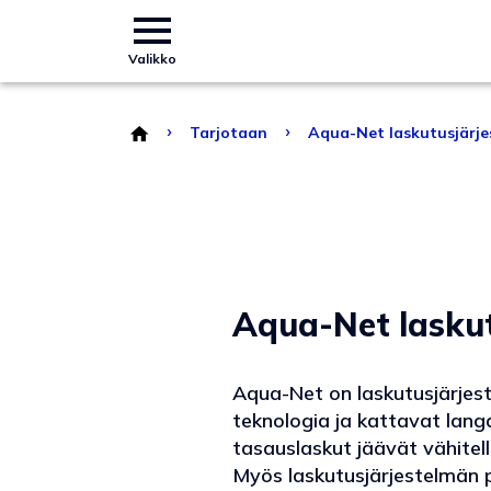
Valikko
›
›
Tarjotaan
Aqua-Net laskutusjärje
Aqua-Net laskut
Aqua-Net on laskutusjärjest
teknologia ja kattavat lan
tasauslaskut jäävät vähitel
Myös laskutusjärjestelmän p