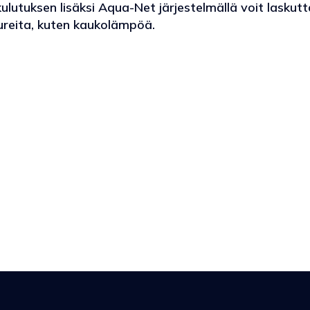
lutuksen lisäksi Aqua-Net järjestelmällä voit laskut
uureita, kuten kaukolämpöä.