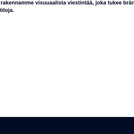
a rakennamme visuuaalista viestintää, joka tukee brän
iloja.