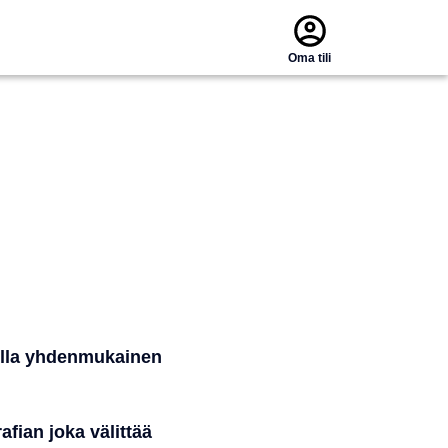
Oma tili
 olla yhdenmukainen
fian joka välittää