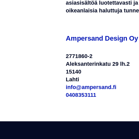
asiasisältöä luotettavasti j
oikeanlaisia haluttuja tunnet
Ampersand Design Oy
2771860-2
Aleksanterinkatu 29 lh.2
15140
Lahti
info@ampersand.fi
0408353111