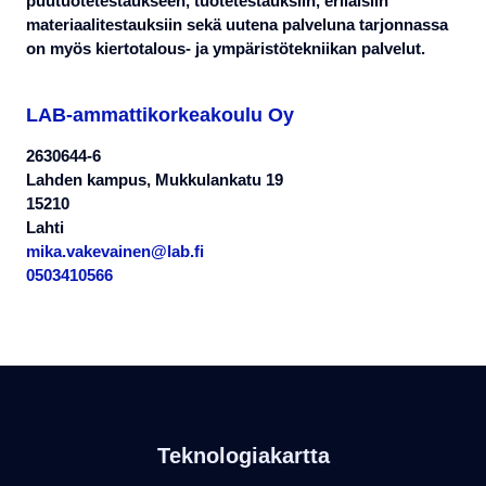
puutuotetestaukseen, tuotetestauksiin, erilaisiin
materiaalitestauksiin sekä uutena palveluna tarjonnassa
on myös kiertotalous- ja ympäristötekniikan palvelut.
LAB-ammattikorkeakoulu Oy
2630644-6
Lahden kampus, Mukkulankatu 19
15210
Lahti
mika.vakevainen@lab.fi
0503410566
Teknologiakartta