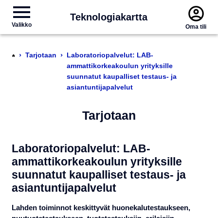
Teknologiakartta
Valikko
Oma tili
›
›
Tarjotaan
Laboratoriopalvelut: LAB-
ammattikorkeakoulun yrityksille
suunnatut kaupalliset testaus- ja
asiantuntijapalvelut
Tarjotaan
Laboratoriopalvelut: LAB-
ammattikorkeakoulun yrityksille
suunnatut kaupalliset testaus- ja
asiantuntijapalvelut
Lahden toiminnot keskittyvät huonekalutestaukseen,