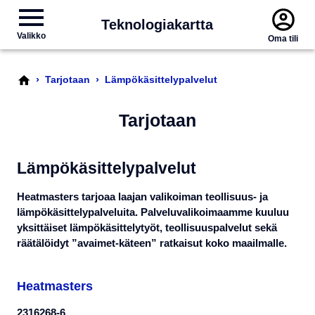
Teknologiakartta
Valikko
Oma tili
›
›
Tarjotaan
Lämpökäsittelypalvelut
Tarjotaan
Lämpökäsittelypalvelut
Heatmasters tarjoaa laajan valikoiman teollisuus- ja
lämpökäsittelypalveluita. Palveluvalikoimaamme kuuluu
yksittäiset lämpökäsittelytyöt, teollisuuspalvelut sekä
räätälöidyt ”avaimet-käteen” ratkaisut koko maailmalle.
Heatmasters
2316268-6