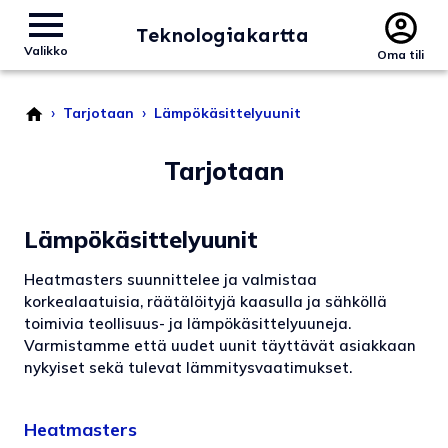
Teknologiakartta
Valikko
Oma tili
›
›
Tarjotaan
Lämpökäsittelyuunit
Tarjotaan
Lämpökäsittelyuunit
Heatmasters suunnittelee ja valmistaa
korkealaatuisia, räätälöityjä kaasulla ja sähköllä
toimivia teollisuus- ja lämpökäsittelyuuneja.
Varmistamme että uudet uunit täyttävät asiakkaan
nykyiset sekä tulevat lämmitysvaatimukset.
Heatmasters