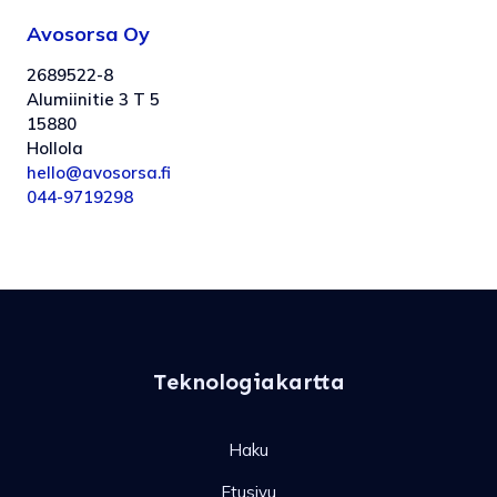
Avosorsa Oy
2689522-8
Alumiinitie 3 T 5
15880
Hollola
hello@avosorsa.fi
044-9719298
Teknologiakartta
Haku
Etusivu