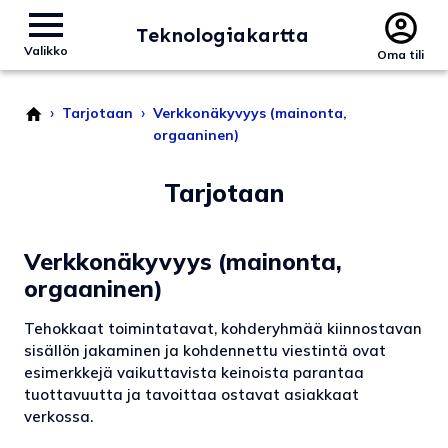
Teknologiakartta
Valikko
Oma tili
›
›
Tarjotaan
Verkkonäkyvyys (mainonta,
orgaaninen)
Tarjotaan
Verkkonäkyvyys (mainonta,
orgaaninen)
Tehokkaat toimintatavat, kohderyhmää kiinnostavan
sisällön jakaminen ja kohdennettu viestintä ovat
esimerkkejä vaikuttavista keinoista parantaa
tuottavuutta ja tavoittaa ostavat asiakkaat
verkossa.