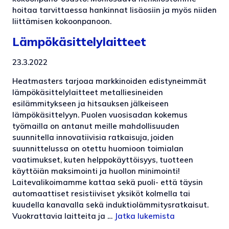
hoitaa tarvittaessa hankinnat lisäosiin ja myös niiden
liittämisen kokoonpanoon.
Lämpökäsittelylaitteet
23.3.2022
Heatmasters tarjoaa markkinoiden edistyneimmät
lämpökäsittelylaitteet metalliesineiden
esilämmitykseen ja hitsauksen jälkeiseen
lämpökäsittelyyn. Puolen vuosisadan kokemus
työmailla on antanut meille mahdollisuuden
suunnitella innovatiivisia ratkaisuja, joiden
suunnittelussa on otettu huomioon toimialan
vaatimukset, kuten helppokäyttöisyys, tuotteen
käyttöiän maksimointi ja huollon minimointi!
Laitevalikoimamme kattaa sekä puoli- että täysin
automaattiset resistiiviset yksiköt kolmella tai
kuudella kanavalla sekä induktiolämmitysratkaisut.
Vuokrattavia laitteita ja …
Jatka lukemista