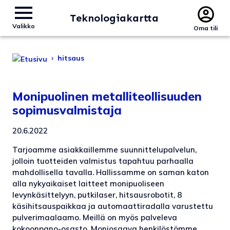
Teknologiakartta
Valikko
Oma tili
›
hitsaus
Monipuolinen metalliteollisuuden
sopimusvalmistaja
20.6.2022
Tarjoamme asiakkaillemme suunnittelupalvelun,
jolloin tuotteiden valmistus tapahtuu parhaalla
mahdollisella tavalla. Hallissamme on saman katon
alla nykyaikaiset laitteet monipuoliseen
levynkäsittelyyn, putkilaser, hitsausrobotit, 8
käsihitsauspaikkaa ja automaattiradalla varustettu
pulverimaalaamo. Meillä on myös palveleva
kokoonpano-osasto. Moniosaava henkilöstömme