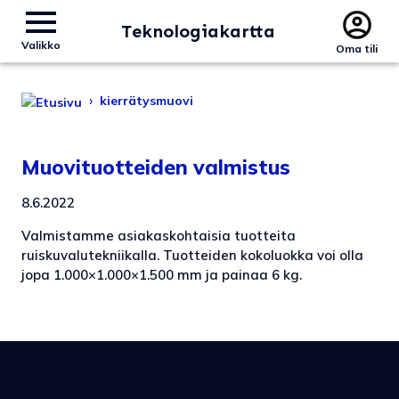
Teknologiakartta
Valikko
Oma tili
›
kierrätysmuovi
Muovituotteiden valmistus
8.6.2022
Valmistamme asiakaskohtaisia tuotteita
ruiskuvalutekniikalla. Tuotteiden kokoluokka voi olla
jopa 1.000×1.000×1.500 mm ja painaa 6 kg.