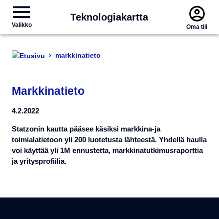
Teknologiakartta
Valikko
Oma tili
›
markkinatieto
Markkinatieto
4.2.2022
Statzonin kautta pääsee käsiksi markkina-ja
toimialatietoon yli 200 luotetusta lähteestä. Yhdellä haulla
voi käyttää yli 1M ennustetta, markkinatutkimusraporttia
ja yritysprofiilia.