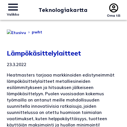
Teknologiakartta
Valikko
Oma tili
›
pwht
Lämpökäsittelylaitteet
23.3.2022
Heatmasters tarjoaa markkinoiden edistyneimmät
lämpökäsittelylaitteet metalliesineiden
esilämmitykseen ja hitsauksen jälkeiseen
lämpökäsittelyyn. Puolen vuosisadan kokemus
työmailla on antanut meille mahdollisuuden
suunnitella innovatiivisia ratkaisuja, joiden
suunnittelussa on otettu huomioon toimialan
vaatimukset, kuten helppokäyttöisyys, tuotteen
käyttöiän maksimointi ja huollon minimointi!