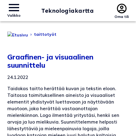
Teknologiakartta
Valikko
Oma tili
›
taittotyöt
Graafinen- ja visuaalinen
suunnittelu
24.1.2022
Taidokas taitto herättää kuvan ja tekstin eloon.
Taitossa toimituksellinen aineisto ja visuaaliset
elementit yhdistyvät luettavaan ja näyttävään
muotoon, joka herättää vastaanottajan
mielenkiinnon. Logo ilmentää yritystäsi, henkii sen
arvoja ja luo mielikuvia. Suunnittelemme helposti
lähestyttäviä ja mieleenpainuvia logoja, joilla
luodaan katsojan mieleen juuri halutun kaltaisia