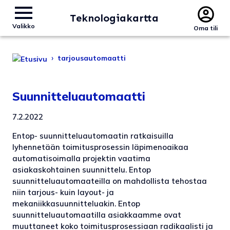
Teknologiakartta
Valikko
Oma tili
›
tarjousautomaatti
Suunnitteluautomaatti
7.2.2022
Entop- suunnitteluautomaatin ratkaisuilla
lyhennetään toimitusprosessin läpimenoaikaa
automatisoimalla projektin vaatima
asiakaskohtainen suunnittelu. Entop
suunnitteluautomaateilla on mahdollista tehostaa
niin tarjous- kuin layout- ja
mekaniikkasuunnitteluakin. Entop
suunnitteluautomaatilla asiakkaamme ovat
muuttaneet koko toimitusprosessiaan radikaalisti ja