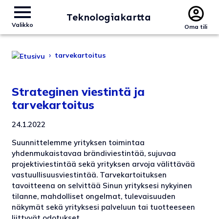
Teknologiakartta
Valikko
Oma tili
›
tarvekartoitus
Strateginen viestintä ja
tarvekartoitus
24.1.2022
Suunnittelemme yrityksen toimintaa
yhdenmukaistavaa brändiviestintää, sujuvaa
projektiviestintää sekä yrityksen arvoja välittävää
vastuullisuusviestintää. Tarvekartoituksen
tavoitteena on selvittää Sinun yrityksesi nykyinen
tilanne, mahdolliset ongelmat, tulevaisuuden
näkymät sekä yrityksesi palveluun tai tuotteeseen
liittyvät odotukset.