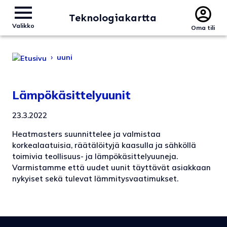
Teknologiakartta
Valikko
Oma tili
›
uuni
Lämpökäsittelyuunit
23.3.2022
Heatmasters suunnittelee ja valmistaa
korkealaatuisia, räätälöityjä kaasulla ja sähköllä
toimivia teollisuus- ja lämpökäsittelyuuneja.
Varmistamme että uudet uunit täyttävät asiakkaan
nykyiset sekä tulevat lämmitysvaatimukset.