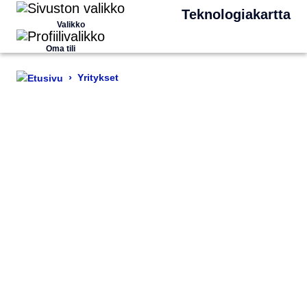
Teknologiakartta
Valikko
Oma tili
›
Yritykset
HNRI OY
HNRI on luotettava, moderni ja nuorekas viestintäkumppanisi.
Toteutamme elokuvallisia yritysvideoita sekä kattavan valikoiman still-
kuvauksia yritysmarkkinointiin yhdessä asiakkaan kanssa
suunnittelusta julkaisuun.
Meistä on ilo onnistua yhdessä asiakkaan kanssa!
Y-tunnus
3013627-5
Yrityksen nimi