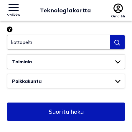
Teknologiakartta
Valikko
Oma tili
Hae esim. tekoäly
Toimiala
Paikkakunta
Suorita haku