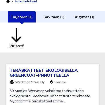
›
Hakutulokset
Tarjotaan (1)
Tarvitaan (0)
Yritykset (1)
Järjestä
TERÄSKATTEET EKOLOGISELLA
GREENCOAT-PNNOTTEELLA
Weckman Steel Oy
Heinola
60-vuotias Weckman valmistaa teräskatteita
ekologisesta Greencoat-pinnoitetusta teräksestä.
Myönnämme teräskatteellemme...