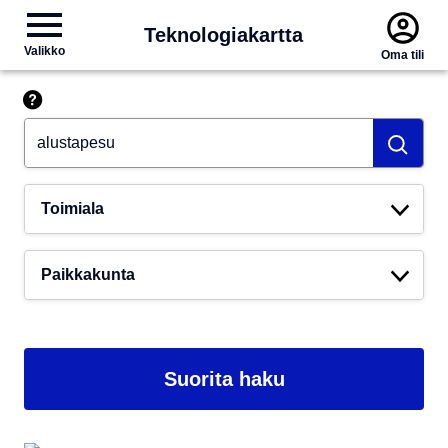
Teknologiakartta
Valikko
Oma tili
Hae esim. tekoäly
Toimiala
Paikkakunta
Suorita haku