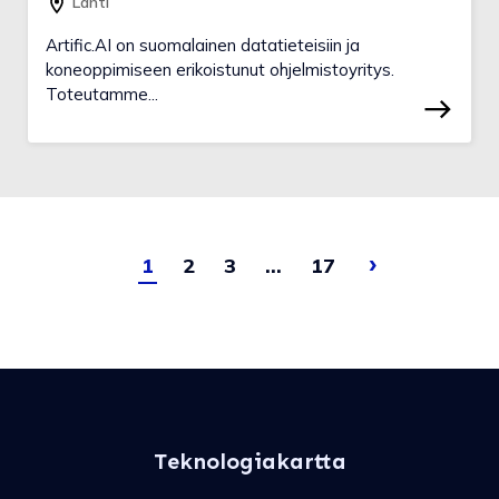
Lahti
Artific.AI on suomalainen datatieteisiin ja
koneoppimiseen erikoistunut ohjelmistoyritys.
Toteutamme...
›
Artikkeleiden selau
1
Sivu
2
Sivu
3
Sivu
…
17
Sivu
Seuraava s
Teknologiakartta