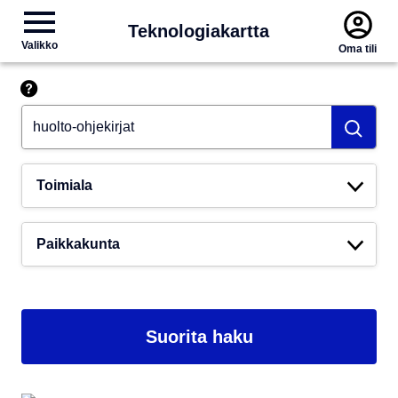
Teknologiakartta
Valikko
Oma tili
Hae esim. tekoäly
Toimiala
Paikkakunta
Suorita haku