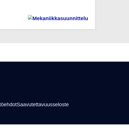
töehdot
Saavutettavuusseloste