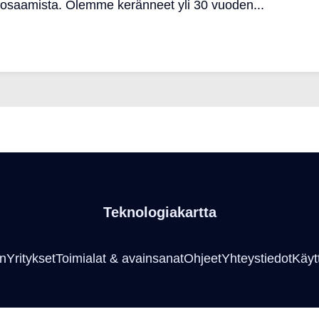
nosaamista. Olemme keränneet yli 30 vuoden...
Teknologiakartta
an
Yritykset
Toimialat & avainsanat
Ohjeet
Yhteystiedot
Käyt