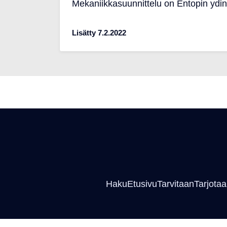
Mekaniikkasuunnittelu on Entopin ydi
Lisätty 7.2.2022
Haku
Etusivu
Tarvitaan
Tarjota