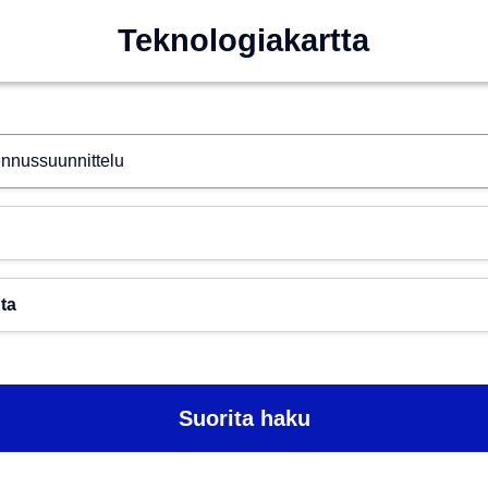
Teknologiakartta
Hae esim. tekoäly
Toimiala
Paikkakunta
Suorita haku