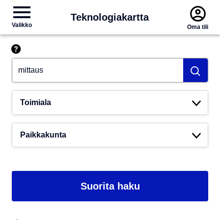
Teknologiakartta
Valikko
Oma tili
Hae esim. tekoäly
Toimiala
Paikkakunta
Suorita haku