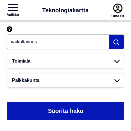
Teknologiakartta
Valikko
Oma tili
Hae esim. tekoäly
Toimiala
Paikkakunta
Suorita haku