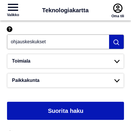
Teknologiakartta
Valikko
Oma tili
Hae esim. tekoäly
Toimiala
Paikkakunta
Suorita haku