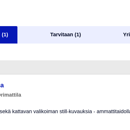
 (1)
Tarvitaan (1)
Yri
ia
rimattila
sekä kattavan valikoiman still-kuvauksia - ammattitaidolla