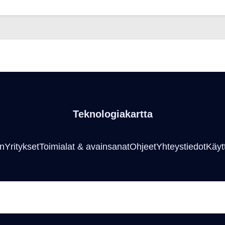
Teknologiakartta
an
Yritykset
Toimialat & avainsanat
Ohjeet
Yhteystiedot
Käyt