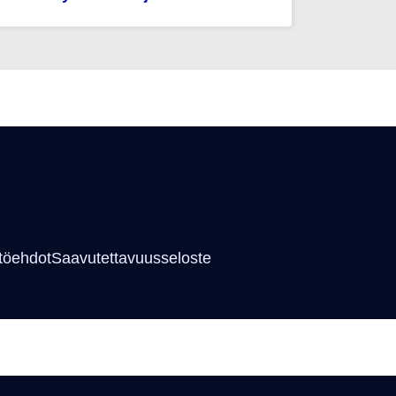
töehdot
Saavutettavuusseloste