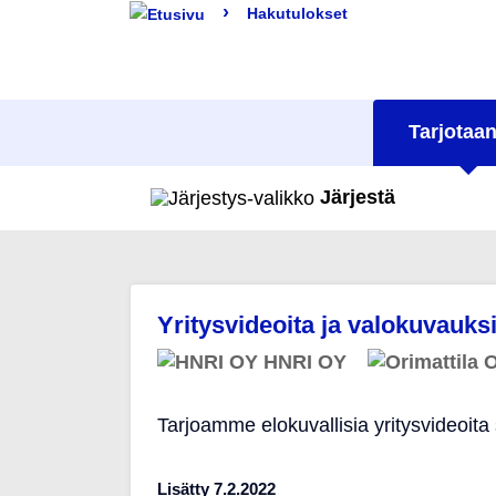
›
Hakutulokset
Tarjotaan
Järjestä
Yritysvideoita ja valokuvauks
HNRI OY
O
Tarjoamme elokuvallisia yritysvideoita 
Lisätty 7.2.2022