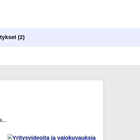
tykset (2)
...