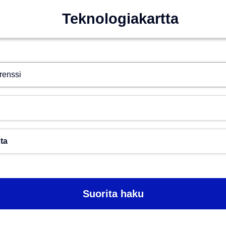
Teknologiakartta
Hae esim. tekoäly
Toimiala
Paikkakunta
Suorita haku