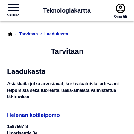
Teknologiakartta
Valikko
Oma tili
›
›
Tarvitaan
Laadukasta
Tarvitaan
Laadukasta
Asiakkaita jotka arvostavat, korkealaatuista, artesaani
leipomista sekä tuoreista raaka-aineista valmistettua
lähiruokaa
Helenan kotileipomo
1587567-8
Ilmarisentie 3a