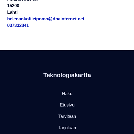
15200
Lahti
helenankotileipomo@dnainternet.net
037332841
Teknologiakartta
Haku
Etusivu
Tarvitaan
Tarjotaan