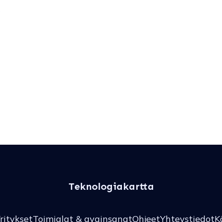
Teknologiakartta
ritykset
Toimialat & avainsanat
Ohjeet
Yhteystiedot
K