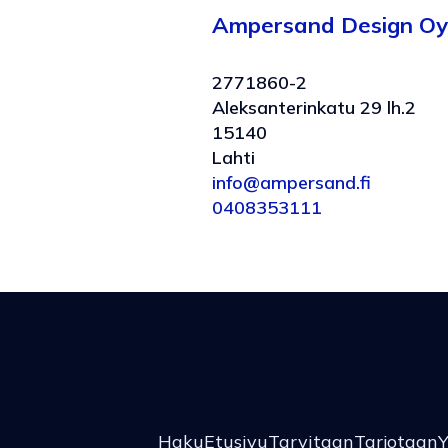
Ampersand Design Oy
2771860-2
Aleksanterinkatu 29 lh.2
15140
Lahti
info@ampersand.fi
0408353111
Haku
Etusivu
Tarvitaan
Tarjotaan
Y