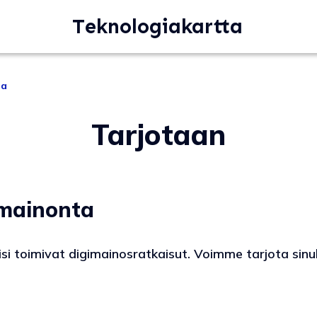
Teknologiakartta
ta
Tarjotaan
imainonta
i toimivat digimainosratkaisut. Voimme tarjota sinull