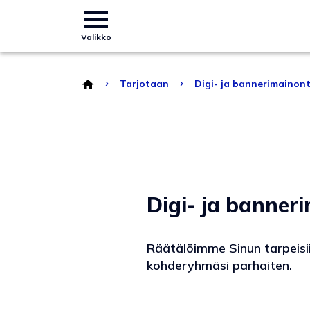
Valikko
›
›
Tarjotaan
Digi- ja bannerimainon
Digi- ja banner
Räätälöimme Sinun tarpeisiis
kohderyhmäsi parhaiten.