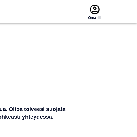
Oma tili
ua. Olipa toiveesi suojata
 rohkeasti yhteydessä.