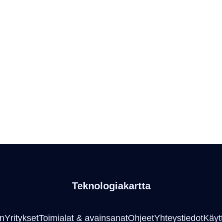
Teknologiakartta
an
Yritykset
Toimialat & avainsanat
Ohjeet
Yhteystiedot
Käyt