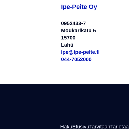
Ipe-Peite Oy
0952433-7
Moukarikatu 5
15700
Lahti
ipe@ipe-peite.fi
044-7052000
Haku
Etusivu
Tarvitaan
Tarjota