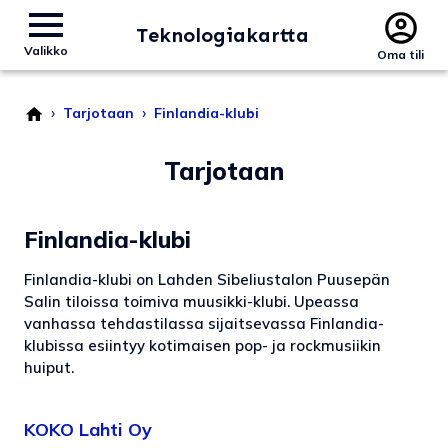
Teknologiakartta
Valikko
Oma tili
›
›
Tarjotaan
Finlandia-klubi
Tarjotaan
Finlandia-klubi
Finlandia-klubi on Lahden Sibeliustalon Puusepän
Salin tiloissa toimiva muusikki-klubi. Upeassa
vanhassa tehdastilassa sijaitsevassa Finlandia-
klubissa esiintyy kotimaisen pop- ja rockmusiikin
huiput.
KOKO Lahti Oy