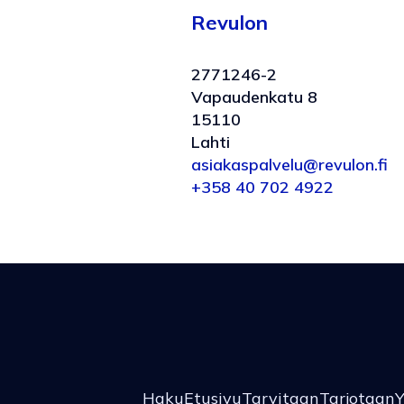
Revulon
2771246-2
Vapaudenkatu 8
15110
Lahti
asiakaspalvelu@revulon.fi
+358 40 702 4922
Haku
Etusivu
Tarvitaan
Tarjotaan
Y