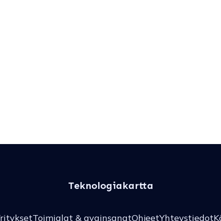
Teknologiakartta
ritykset
Toimialat & avainsanat
Ohjeet
Yhteystiedot
K