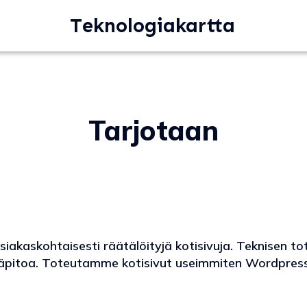
Teknologiakartta
Tarjotaan
akaskohtaisesti räätälöityjä kotisivuja. Teknisen to
ylläpitoa. Toteutamme kotisivut useimmiten Wordpressi