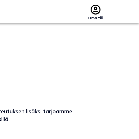
Oma tili
teutuksen lisäksi tarjoamme
llä.