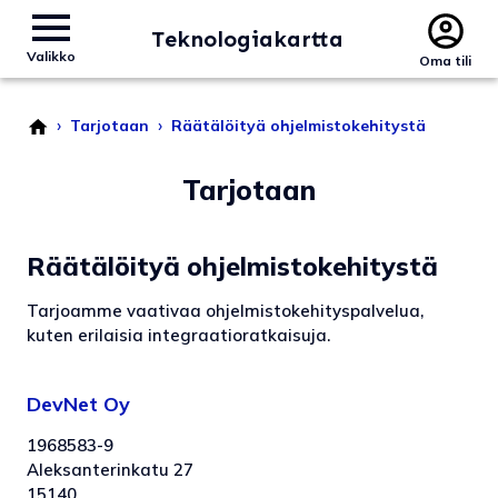
Teknologiakartta
Valikko
Oma tili
›
›
Tarjotaan
Räätälöityä ohjelmistokehitystä
Tarjotaan
Räätälöityä ohjelmistokehitystä
Tarjoamme vaativaa ohjelmistokehityspalvelua,
kuten erilaisia integraatioratkaisuja.
DevNet Oy
1968583-9
Aleksanterinkatu 27
15140