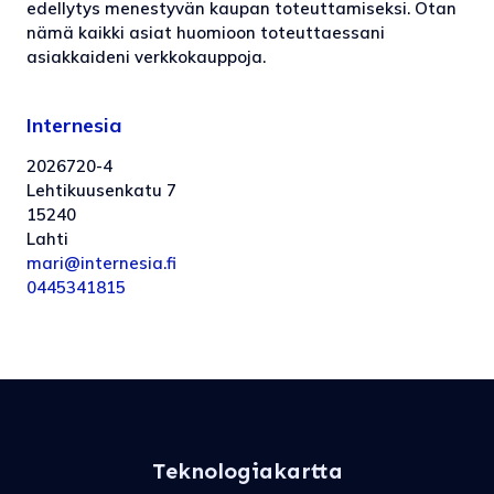
edellytys menestyvän kaupan toteuttamiseksi. Otan
nämä kaikki asiat huomioon toteuttaessani
asiakkaideni verkkokauppoja.
Internesia
2026720-4
Lehtikuusenkatu 7
15240
Lahti
mari@internesia.fi
0445341815
Teknologiakartta