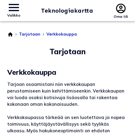
Teknologiakartta
Valikko
Oma tili
›
›
Tarjotaan
Verkkokauppa
Tarjotaan
Verkkokauppa
Tarjoan osaamistani niin verkkokaupan
perustamiseen kuin kehittämiseenkin. Verkkokaupan
voi luoda osaksi kotisivuja lisäosalla tai rakentaa
kokonaan oman kokonaisuuden.
Verkkokaupassa tärkeää on sen luotettava ja nopea
toimivuus, käyttäjäystävällisyys sekä tyylikäs
ulkoasu. Myös hakukoneoptimointi on ehdoton