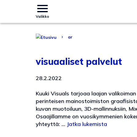
Valikko
›
ar
visuaaliset palvelut
28.2.2022
Kuuki Visuals tarjoaa laajan valikoiman n
perinteisen mainostoimiston graafisista
kuvan muotoiluun, 3D-mallinnuksiin, Mixe
Osaajillamme on vuosikymmenien kokemu
yhteyttä: …
Jatka lukemista