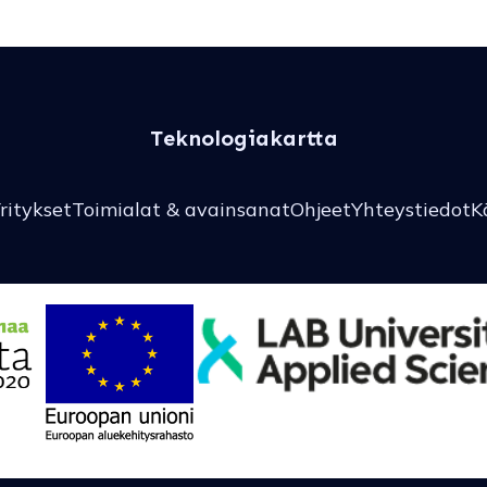
Teknologiakartta
ritykset
Toimialat & avainsanat
Ohjeet
Yhteystiedot
K