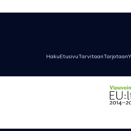
Haku
Etusivu
Tarvitaan
Tarjotaan
Y