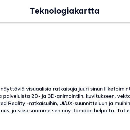
Teknologiakartta
äyttäviä visuaalisia ratkaisuja juuri sinun liiketoimin
 palveluista 2D- ja 3D-animointiin, kuvitukseen, vekto
d Reality -ratkaisuihin, UI/UX-suunnitteluun ja muihin l
s, ja siksi saamme sen näyttämään helpolta. Tutustu