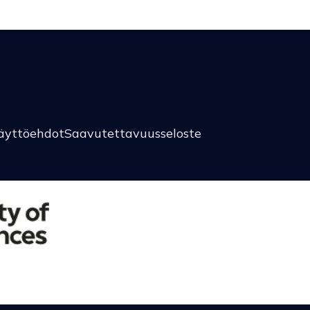
äyttöehdot
Saavutettavuusseloste