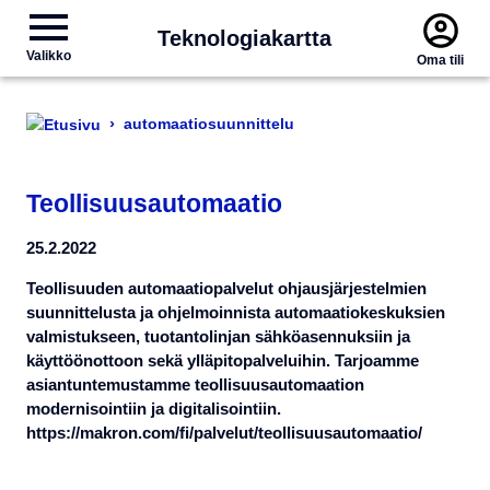
Teknologiakartta
Valikko
Oma tili
›
automaatiosuunnittelu
Teollisuusautomaatio
25.2.2022
Teollisuuden automaatio­palvelut ohjausjärjestelmien
suunnittelusta ja ohjelmoinnista automaatio­keskuksien
valmistukseen, tuotantolinjan sähköasennuksiin ja
käyttöönottoon sekä ylläpito­palveluihin. Tarjoamme
asiantuntemustamme teollisuus­automaation
modernisointiin ja digitalisointiin.
https://makron.com/fi/palvelut/teollisuusautomaatio/