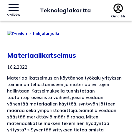
Teknologiakartta
Valikko
Oma tili
›
hiilijalanjälki
Materiaalikatselmus
16.2.2022
Materiaalikatselmus on käytännön työkalu yrityksen
toiminnan tehostamiseen ja materiaalivirtojen
hallintaan. Katselmuksella tunnistetaan
tuotantoprosessista vaiheet, joissa voidaan
vähentää materiaalien käyttöä, syntyvän jätteen
määrää sekä ympäristöhaittoja. Samalla voidaan
säästää merkittäviä määriä rahaa. Miten
materiaalikatselmuksen tekeminen hyödyntää
yritystä? » Syventää yrityksen tietoa omista