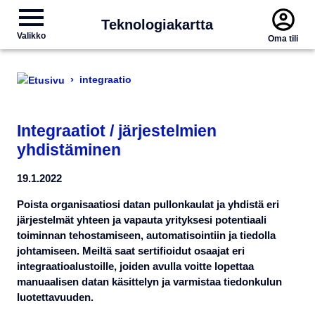
Teknologiakartta
Valikko
Oma tili
›
integraatio
Integraatiot / järjestelmien
yhdistäminen
19.1.2022
Poista organisaatiosi datan pullonkaulat ja yhdistä eri
järjestelmät yhteen ja vapauta yrityksesi potentiaali
toiminnan tehostamiseen, automatisointiin ja tiedolla
johtamiseen. Meiltä saat sertifioidut osaajat eri
integraatioalustoille, joiden avulla voitte lopettaa
manuaalisen datan käsittelyn ja varmistaa tiedonkulun
luotettavuuden.