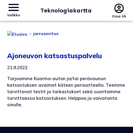
Teknologiakartta
Valikko
Oma tili
›
jarrusovitus
Ajoneuvon katsastuspalvelu
21.9.2022
Tarjoamme Kuorma-auton ja/tai perävaunun
katsastuksen avaimet käteen periaatteella. Teemme
tarvittavat testit ja tarkastukset sekä suoritamme
tarvittaessa katsastuksen. Helppoa ja vaivatonta
sinulle.