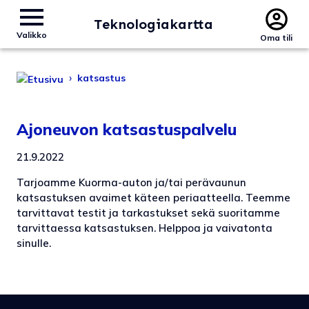
Teknologiakartta
Valikko
Oma tili
›
katsastus
Ajoneuvon katsastuspalvelu
21.9.2022
Tarjoamme Kuorma-auton ja/tai perävaunun
katsastuksen avaimet käteen periaatteella. Teemme
tarvittavat testit ja tarkastukset sekä suoritamme
tarvittaessa katsastuksen. Helppoa ja vaivatonta
sinulle.