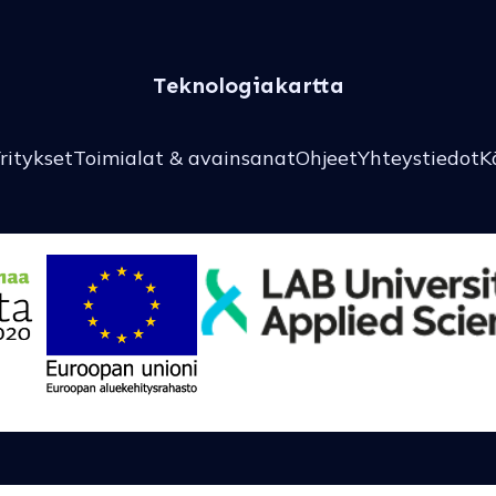
Teknologiakartta
ritykset
Toimialat & avainsanat
Ohjeet
Yhteystiedot
K