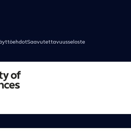
äyttöehdot
Saavutettavuusseloste