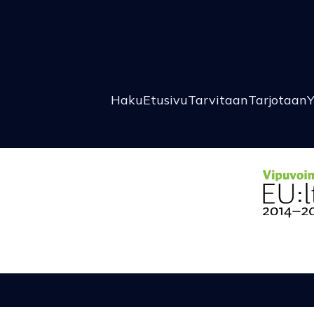
Haku
Etusivu
Tarvitaan
Tarjotaan
Y