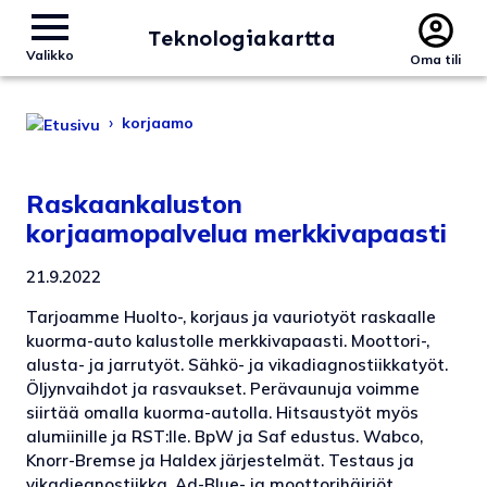
Teknologiakartta
Valikko
Oma tili
›
korjaamo
Raskaankaluston
korjaamopalvelua merkkivapaasti
21.9.2022
Tarjoamme Huolto-, korjaus ja vauriotyöt raskaalle
kuorma-auto kalustolle merkkivapaasti. Moottori-,
alusta- ja jarrutyöt. Sähkö- ja vikadiagnostiikkatyöt.
Öljynvaihdot ja rasvaukset. Perävaunuja voimme
siirtää omalla kuorma-autolla. Hitsaustyöt myös
alumiinille ja RST:lle. BpW ja Saf edustus. Wabco,
Knorr-Bremse ja Haldex järjestelmät. Testaus ja
vikadiegnostiikka. Ad-Blue- ja moottorihäiriöt