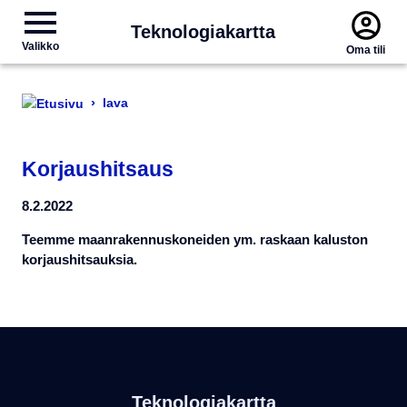
Teknologiakartta
Valikko
Oma tili
›
lava
Korjaushitsaus
8.2.2022
Teemme maanrakennuskoneiden ym. raskaan kaluston
korjaushitsauksia.
Teknologiakartta