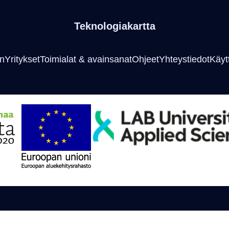
Teknologiakartta
an
Yritykset
Toimialat & avainsanat
Ohjeet
Yhteystiedot
Käyt