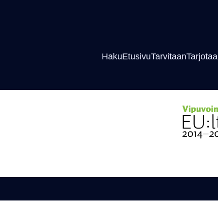
Haku
Etusivu
Tarvitaan
Tarjota