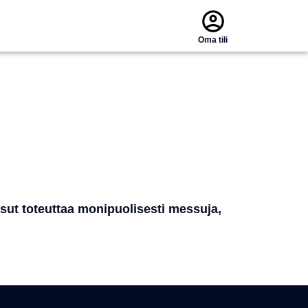
Oma tili
t toteuttaa monipuolisesti messuja,