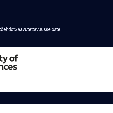
töehdot
Saavutettavuusseloste