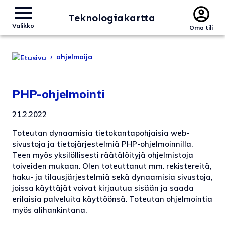
Teknologiakartta
Valikko
Oma tili
›
ohjelmoija
PHP-ohjelmointi
21.2.2022
Toteutan dynaamisia tietokantapohjaisia web-
sivustoja ja tietojärjestelmiä PHP-ohjelmoinnilla.
Teen myös yksilöllisesti räätälöityjä ohjelmistoja
toiveiden mukaan. Olen toteuttanut mm. rekistereitä,
haku- ja tilausjärjestelmiä sekä dynaamisia sivustoja,
joissa käyttäjät voivat kirjautua sisään ja saada
erilaisia palveluita käyttöönsä. Toteutan ohjelmointia
myös alihankintana.