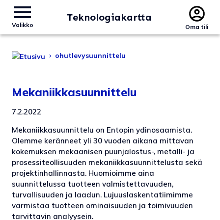
Teknologiakartta
Valikko
Oma tili
›
ohutlevysuunnittelu
Mekaniikkasuunnittelu
7.2.2022
Mekaniikkasuunnittelu on Entopin ydinosaamista.
Olemme keränneet yli 30 vuoden aikana mittavan
kokemuksen mekaanisen puunjalostus-, metalli- ja
prosessiteollisuuden mekaniikkasuunnittelusta sekä
projektinhallinnasta. Huomioimme aina
suunnittelussa tuotteen valmistettavuuden,
turvallisuuden ja laadun. Lujuuslaskentatiimimme
varmistaa tuotteen ominaisuuden ja toimivuuden
tarvittavin analyysein.