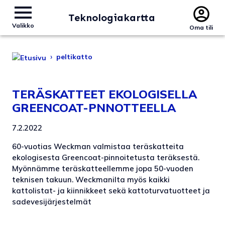
Teknologiakartta
Valikko
Oma tili
›
peltikatto
TERÄSKATTEET EKOLOGISELLA
GREENCOAT-PNNOTTEELLA
7.2.2022
60-vuotias Weckman valmistaa teräskatteita
ekologisesta Greencoat-pinnoitetusta teräksestä.
Myönnämme teräskatteellemme jopa 50-vuoden
teknisen takuun. Weckmanilta myös kaikki
kattolistat- ja kiinnikkeet sekä kattoturvatuotteet ja
sadevesijärjestelmät