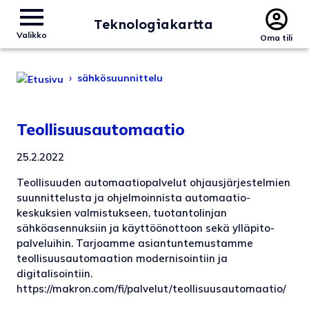
Teknologiakartta
Valikko
Oma tili
›
sähkösuunnittelu
Teollisuusautomaatio
25.2.2022
Teollisuuden automaatio­palvelut ohjausjärjestelmien
suunnittelusta ja ohjelmoinnista automaatio­
keskuksien valmistukseen, tuotantolinjan
sähköasennuksiin ja käyttöönottoon sekä ylläpito­
palveluihin. Tarjoamme asiantuntemustamme
teollisuus­automaation modernisointiin ja
digitalisointiin.
https://makron.com/fi/palvelut/teollisuusautomaatio/