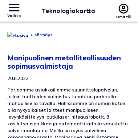
Teknologiakartta
Valikko
Oma tili
›
särmäys
Monipuolinen metalliteollisuuden
sopimusvalmistaja
20.6.2022
Tarjoamme asiakkaillemme suunnittelupalvelun,
jolloin tuotteiden valmistus tapahtuu parhaalla
mahdollisella tavalla. Hallissamme on saman katon
alla nykyaikaiset laitteet monipuoliseen
levynkäsittelyyn, putkilaser, hitsausrobotit, 8
käsihitsauspaikkaa ja automaattiradalla varustettu
pulverimaalaamo. Meillä on myös palveleva
kokoonpano-osasto. Moniosaava henkilöstömme